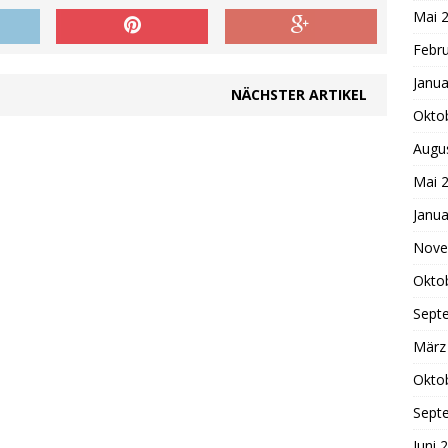
Mai 
Febr
Janua
NÄCHSTER ARTIKEL
Okto
Augu
Mai 
Janua
Nove
Okto
Sept
März
Okto
Sept
Juni 