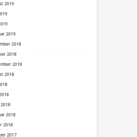
st 2019
2019
2019
uar 2019
mber 2018
ber 2018
ember 2018
st 2018
2018
 2018
 2018
uar 2018
r 2018
ber 2017