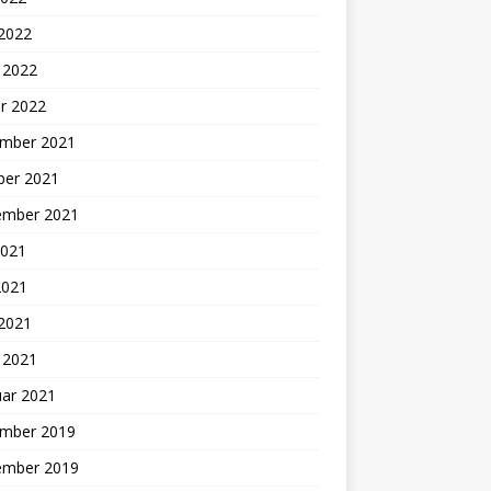
 2022
 2022
r 2022
mber 2021
ber 2021
ember 2021
2021
2021
 2021
 2021
uar 2021
mber 2019
ember 2019