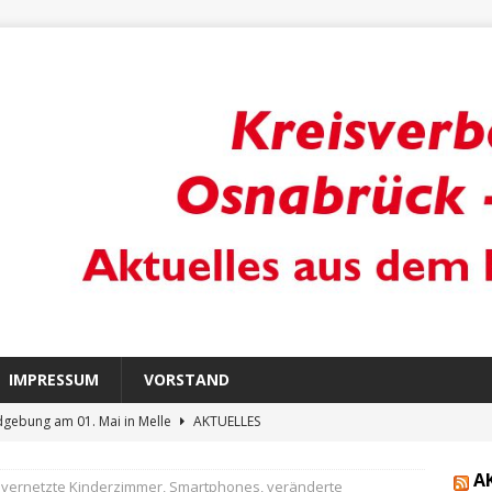
IMPRESSUM
VORSTAND
gebung am 01. Mai in Melle
AKTUELLES
 zur Informationsveranstaltung für päd. Mitarbeiter*innen an
A
l vernetzte Kinderzimmer, Smartphones, veränderte