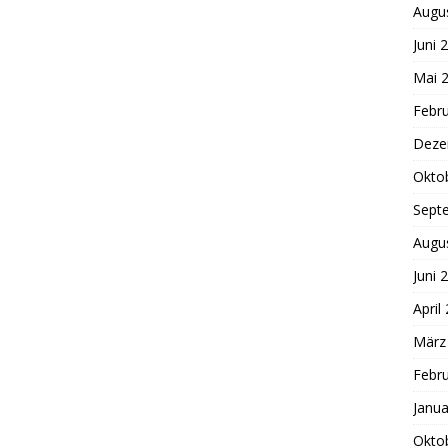
Augu
Juni 
Mai 
Febr
Deze
Okto
Sept
Augu
Juni 
April
März
Febr
Janua
Okto