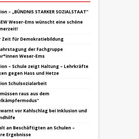
tion – „BÜNDNIS STARKER SOZIALSTAAT“
GEW Weser-Ems wünscht eine schöne
erzeit!
 Zeit für Demokratiebildung
jahrstagung der Fachgruppe
or*innen Weser-Ems
tion – Schule zeigt Haltung – Lehrkräfte
ken gegen Hass und Hetze
tion Schulsozialarbeit
 müssen raus aus dem
elkämpfermodus“
warnt vor Kahlschlag bei Inklusion und
ndhilfe
lt an Beschäftigten an Schulen –
re Ergebnisse