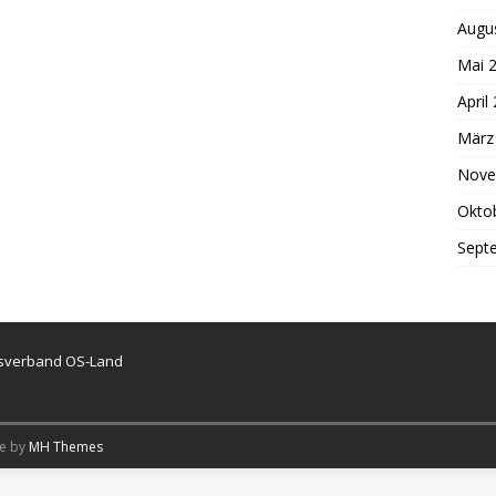
Augu
Mai 
April
März
Nove
Okto
Sept
isverband OS-Land
me by
MH Themes