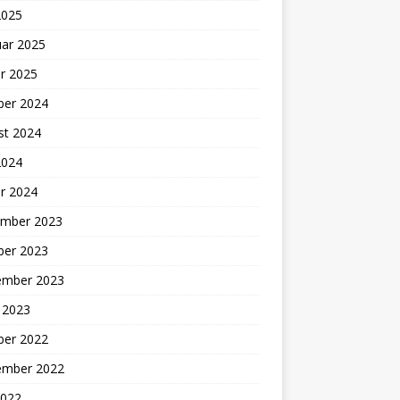
2025
uar 2025
r 2025
ber 2024
st 2024
2024
r 2024
mber 2023
ber 2023
ember 2023
 2023
ber 2022
ember 2022
2022