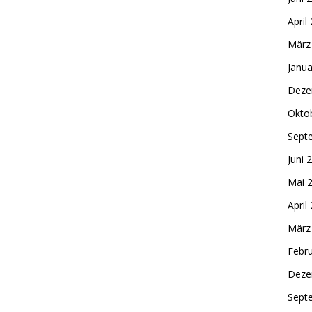
April
März
Janua
Deze
Okto
Sept
Juni 
Mai 
April
März
Febr
Deze
Sept