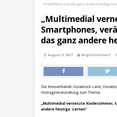
Grundschulen im Mai 2026
Kinderhirne und das ganz andere heutige Ler
[ Februar 10, 2026 ]
Einlad
„Multimedial vern
[ Januar 27, 2026 ]
Einladu
Smartphones, verä
[ Juni 24, 2026 ]
Faktenchec
AKTUELLES
das ganz andere h
August 3, 2017
BirgitOstendorf
Die Kreisverbände Osnabrück-Land, Osnabrüc
Vortragsveranstaltung zum Thema:
„Multimedial vernetzte Kinderzimmer, 
andere heutige Lernen“