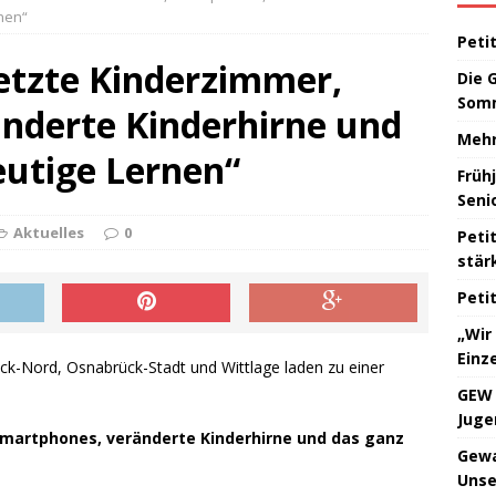
UNCATEGORIZED
nen“
Peti
ung zu den Frühjahrskonferenzen 2026
AKTUELLES
etzte Kinderzimmer,
Die 
ng zum DGB-Frauenfrühstück am 08.03.2026
AKTUELLES
Somm
nderte Kinderhirne und
k zur Wahl des Landrates/der Landrätin am 18. August
Mehr
eutige Lernen“
Früh
Seni
Aktuelles
0
Peti
stär
Peti
„Wir
Einz
k-Nord, Osnabrück-Stadt und Wittlage laden zu einer
GEW 
Juge
Smartphones, veränderte Kinderhirne und das ganz
Gewa
Unse