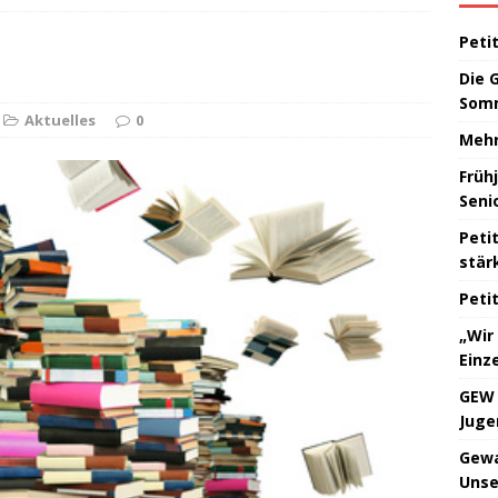
UNCATEGORIZED
Peti
ung zu den Frühjahrskonferenzen 2026
AKTUELLES
Die 
ng zum DGB-Frauenfrühstück am 08.03.2026
AKTUELLES
Somm
k zur Wahl des Landrates/der Landrätin am 18. August
Aktuelles
0
Mehr
Früh
Seni
Peti
stär
Peti
„Wir
Einz
GEW 
Juge
Gewa
Unse