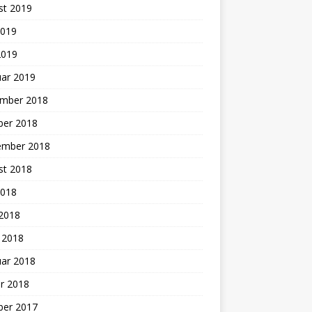
st 2019
2019
2019
uar 2019
mber 2018
ber 2018
ember 2018
st 2018
2018
 2018
 2018
uar 2018
r 2018
ber 2017