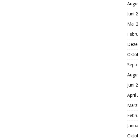
Augu
Juni 
Mai 
Febr
Deze
Okto
Sept
Augu
Juni 
April
März
Febr
Janua
Okto