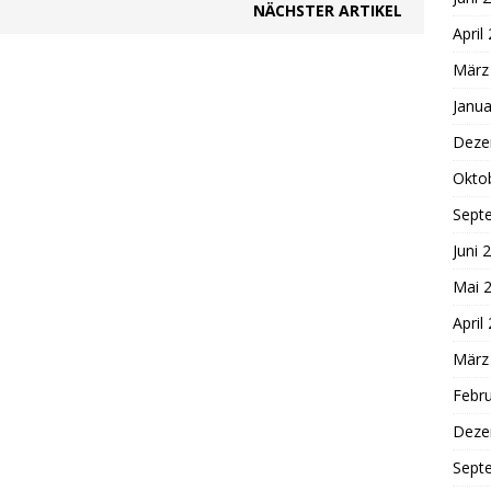
NÄCHSTER ARTIKEL
April
März
Janua
Deze
Okto
Sept
Juni 
Mai 
April
März
Febr
Deze
Sept