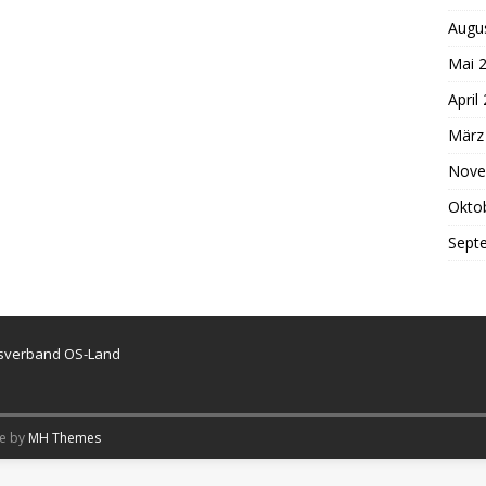
Augu
Mai 
April
März
Nove
Okto
Sept
isverband OS-Land
me by
MH Themes