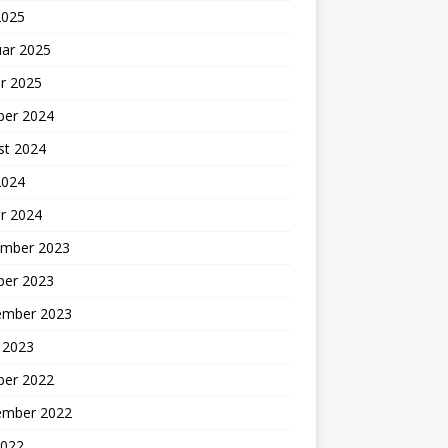
2025
uar 2025
r 2025
ber 2024
st 2024
2024
r 2024
mber 2023
ber 2023
ember 2023
 2023
ber 2022
ember 2022
2022