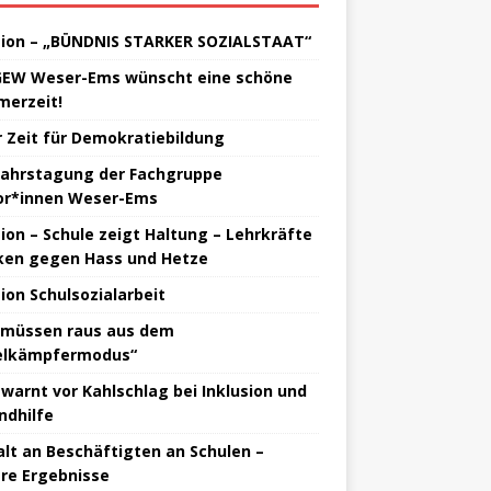
tion – „BÜNDNIS STARKER SOZIALSTAAT“
GEW Weser-Ems wünscht eine schöne
erzeit!
 Zeit für Demokratiebildung
jahrstagung der Fachgruppe
or*innen Weser-Ems
tion – Schule zeigt Haltung – Lehrkräfte
ken gegen Hass und Hetze
tion Schulsozialarbeit
 müssen raus aus dem
elkämpfermodus“
warnt vor Kahlschlag bei Inklusion und
ndhilfe
lt an Beschäftigten an Schulen –
re Ergebnisse