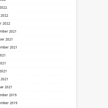
 2022
 2022
r 2022
mber 2021
ber 2021
ember 2021
2021
2021
 2021
 2021
uar 2021
mber 2019
ember 2019