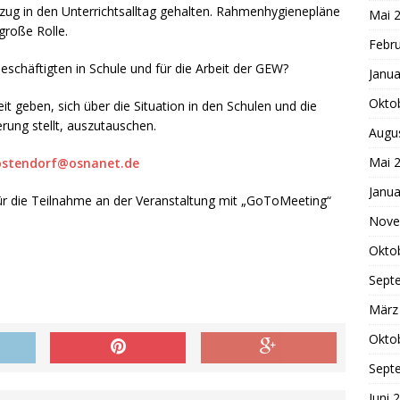
ug in den Unterrichtsalltag gehalten. Rahmenhygienepläne
Mai 
große Rolle.
Febr
schäftigten in Schule und für die Arbeit der GEW?
Janua
Okto
eit geben, sich über die Situation in den Schulen und die
rung stellt, auszutauschen.
Augu
Mai 
.ostendorf@osnanet.de
Janua
ür die Teilnahme an der Veranstaltung mit „GoToMeeting“
Nove
Okto
Sept
März
Okto
Sept
Juni 