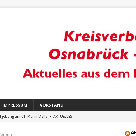
IMPRESSUM
VORSTAND
gebung am 01. Mai in Melle
AKTUELLES
 zur Informationsveranstaltung für päd. Mitarbeiter*innen an
A
Corona