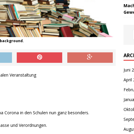
Mach
Gewe
 background.
ARC
Juni 
talen Veranstaltung
April
Febr
Janua
Okto
ema Corona in den Schulen nun ganz besonders.
Sept
rlasse und Verordnungen.
Augu